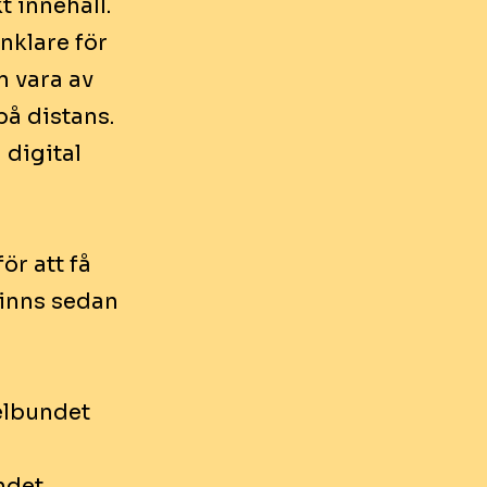
t innehåll.
nklare för
n vara av
på distans.
 digital
ör att få
 finns sedan
elbundet
ndet