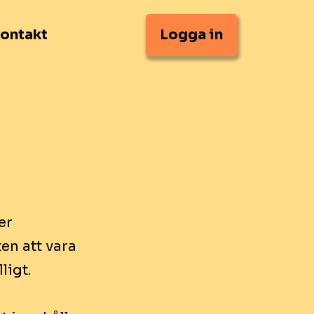
ontakt
Logga in
er
en att vara
lligt.