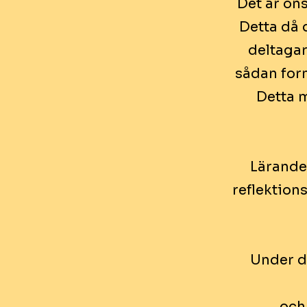
Det är öns
Detta då 
deltagar
sådan form
Detta m
Lärandea
reflektions
Under d
och