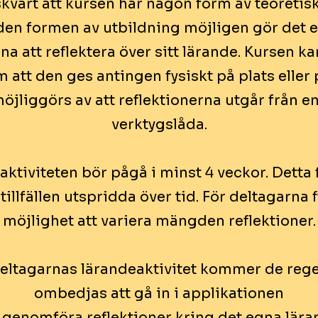
kvärt att kursen har någon form av teoretisk
den formen av utbildning möjligen gör det e
na att reflektera över sitt lärande. Kursen ka
 att den ges antingen fysiskt på plats eller 
öjliggörs av att reflektionerna utgår från en
verktygslåda.
ktiviteten bör pågå i minst 4 veckor. Detta f
tillfällen utspridda över tid. För deltagarna
möjlighet att variera mängden reflektioner.
eltagarnas lärandeaktivitet kommer de reg
ombedjas att gå in i applikationen
 genomföra reflektioner kring det egna lära