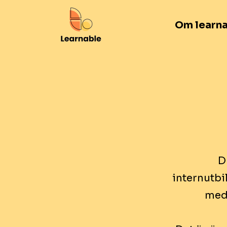
Om learn
D
internutbi
med 